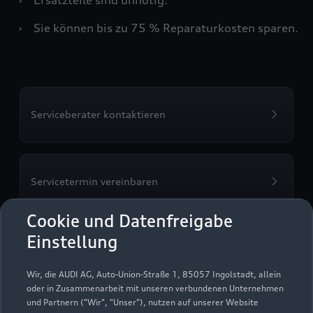
›
Sie können bis zu 75 % Reparaturkosten sparen.
Serviceberater kontaktieren
Servicetermin vereinbaren
Cookie und Datenfreigabe
Einstellung
ASS Automobil-Service
Wir, die AUDI AG, Auto-Union-Straße 1, 85057 Ingolstadt, allein
GmbH Senftenberg
oder in Zusammenarbeit mit unseren verbundenen Unternehmen
und Partnern ("Wir", "Unser"), nutzen auf unserer Website