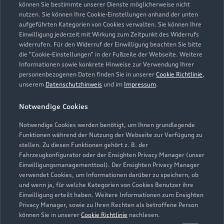
können Sie bestimmte unserer Dienste möglicherweise nicht
nutzen. Sie können Ihre Cookie-Einstellungen anhand der unten
Kontaktdaten herunterladen
aufgeführten Kategorien von Cookies verwalten. Sie können Ihre
Einwilligung jederzeit mit Wirkung zum Zeitpunkt des Widerrufs
widerrufen. Für den Widerruf der Einwilligung beachten Sie bitte
die "Cookie-Einstellungen" in der Fußzeile der Webseite. Weitere
Informationen sowie konkrete Hinweise zur Verwendung Ihrer
Öffnungszeiten
personenbezogenen Daten finden Sie in unserer
Cookie Richtlinie
,
unserem
Datenschutzhinweis
und im
Impressum
.
Geöffnet bis
20:00
Notwendige Cookies
Notwendige Cookies werden benötigt, um Ihnen grundlegende
Funktionen während der Nutzung der Webseite zur Verfügung zu
Montag - Freitag
06:00 - 20:00
stellen. Zu diesen Funktionen gehört z. B. der
Fahrzeugkonfigurator oder der Ensighten Privacy Manager (unser
Samstag
07:30 - 12:30
Einwilligungsmanagementtool). Der Ensighten Privacy Manager
Sonntag
Geschlossen
verwendet Cookies, um Informationen darüber zu speichern, ob
und wenn ja, für welche Kategorien von Cookies Benutzer ihre
Einwilligung erteilt haben. Weitere Informationen zum Ensighten
Privacy Manager, sowie zu Ihren Rechten als betroffene Person
können Sie in unserer
Cookie Richtlinie
nachlesen.