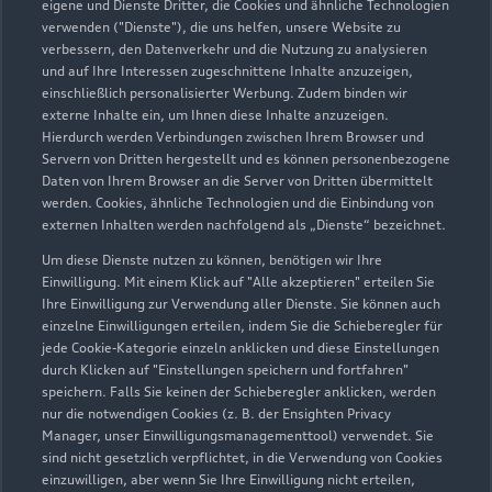
eigene und Dienste Dritter, die Cookies und ähnliche Technologien
Servicepartner
e-tron
verwenden ("Dienste"), die uns helfen, unsere Website zu
verbessern, den Datenverkehr und die Nutzung zu analysieren
und auf Ihre Interessen zugeschnittene Inhalte anzuzeigen,
einschließlich personalisierter Werbung. Zudem binden wir
externe Inhalte ein, um Ihnen diese Inhalte anzuzeigen.
Hierdurch werden Verbindungen zwischen Ihrem Browser und
Servern von Dritten hergestellt und es können personenbezogene
Daten von Ihrem Browser an die Server von Dritten übermittelt
werden. Cookies, ähnliche Technologien und die Einbindung von
externen Inhalten werden nachfolgend als „Dienste“ bezeichnet.
Um diese Dienste nutzen zu können, benötigen wir Ihre
Einwilligung. Mit einem Klick auf "Alle akzeptieren" erteilen Sie
Ihre Einwilligung zur Verwendung aller Dienste. Sie können auch
einzelne Einwilligungen erteilen, indem Sie die Schieberegler für
Knappenstraße 2
jede Cookie-Kategorie einzeln anklicken und diese Einstellungen
durch Klicken auf "Einstellungen speichern und fortfahren"
01968 Senftenberg
speichern. Falls Sie keinen der Schieberegler anklicken, werden
nur die notwendigen Cookies (z. B. der Ensighten Privacy
03573 37000
Manager, unser Einwilligungsmanagementtool) verwendet. Sie
sind nicht gesetzlich verpflichtet, in die Verwendung von Cookies
einzuwilligen, aber wenn Sie Ihre Einwilligung nicht erteilen,
Ass@Ass-Senftenberg.de